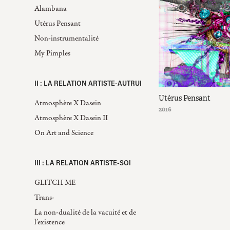
Alambana
Utérus Pensant
Non-instrumentalité
My Pimples
II : LA RELATION ARTISTE-AUTRUI
Utérus Pensant
Atmosphère X Dasein
2016
Atmosphère X Dasein II
On Art and Science
III : LA RELATION ARTISTE-SOI
GLITCH ME
Trans-
La non-dualité de la vacuité et de
l’existence